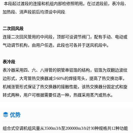
本段起过渡段的连接和机组内部检修照明用。在过滤段前，表冷段、
加热段、消声段前后均须设中间段.
二次回风段
连接二次回风管用的中间段，顶部可设调节阀门，配有手动、电动或
气动调节机构，由用户任选，此段也可各并于送风机段中。
表冷段
表冷器采用四、六、八排管的铜管串铝箔的结构，铝箔为双翻边波纹
边形式，大弯管热交换器减少60%的焊接弯头，提高了热交换功率，
机械涨管形式保证了热交换器的接触性能，该热交换器分固定式和旋
转式两种，用户可根据需要任选一种，热媒采用蒸汽或热水。
优势
组合式空调机组风量从3500m3/h至200000m3/h计30种规格共12种功能